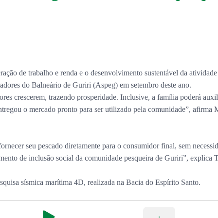
eração de trabalho e renda e o desenvolvimento sustentável da ativida
cadores do Balneário de Guriri (Aspeg) em setembro deste ano.
res crescerem, trazendo prosperidade. Inclusive, a família poderá aux
entregou o mercado pronto para ser utilizado pela comunidade”, afirma 
ornecer seu pescado diretamente para o consumidor final, sem necessid
umento de inclusão social da comunidade pesqueira de Guriri”, explica
quisa sísmica marítima 4D, realizada na Bacia do Espírito Santo.
--:--